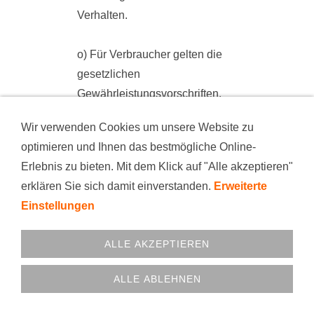
Verhalten.
o) Für Verbraucher gelten die
gesetzlichen
Gewährleistungsvorschriften.
Wir verwenden Cookies um unsere Website zu
p) Für Folgeschäden
optimieren und Ihnen das bestmögliche Online-
ausgelieferter Ware ist das
Erlebnis zu bieten. Mit dem Klick auf "Alle akzeptieren"
Unternehmen nicht haftbar zu
erklären Sie sich damit einverstanden.
Erweiterte
machen. Regelansprüche
Einstellungen
können nur auf die Erstattung
der Druckkosten, den
ALLE AKZEPTIEREN
allgemeinen
Herstellungskosten geleistet
ALLE ABLEHNEN
werden.