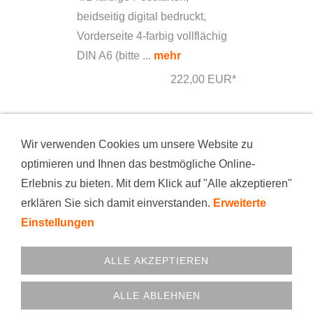
beidseitig digital bedruckt,
Vorderseite 4-farbig vollflächig
DIN A6 (bitte ...
mehr
222,00 EUR*
*Alle Preise incl. Umsatzsteuer, zuzüglich
Versand
Wir verwenden Cookies um unsere Website zu
optimieren und Ihnen das bestmögliche Online-
Erlebnis zu bieten. Mit dem Klick auf "Alle akzeptieren"
KONTAKT
PRODUKTION
BEZAHLARTEN
erklären Sie sich damit einverstanden.
Erweiterte
VERSAND
NEWS
DATENSCHUTZ
WIDERRUFSRECHT
IMPRESSUM
AGB
FIRMA
Einstellungen
COOKIES
© 1999 - 2025 printfactory GmbH
ALLE AKZEPTIEREN
02331-340800 • printfactory GmbH • Rohrstr. 2 • 58093
ALLE ABLEHNEN
Hagen