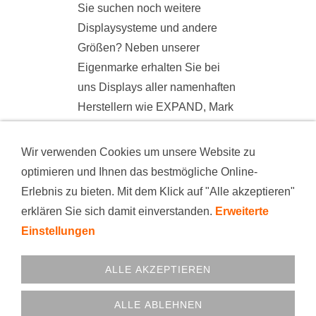
Sie suchen noch weitere
Displaysysteme und andere
Größen? Neben unserer
Eigenmarke erhalten Sie bei
uns Displays aller namenhaften
Herstellern wie EXPAND, Mark
Bric, Octanorm, Nomadic, ....
Fragen Sie uns.
Wir verwenden Cookies um unsere Website zu
optimieren und Ihnen das bestmögliche Online-
Erlebnis zu bieten. Mit dem Klick auf "Alle akzeptieren"
KONTAKT
PRODUKTION
BEZAHLARTEN
erklären Sie sich damit einverstanden.
Erweiterte
VERSAND
NEWS
DATENSCHUTZ
WIDERRUFSRECHT
IMPRESSUM
AGB
FIRMA
Einstellungen
COOKIES
© 1999 - 2025 printfactory GmbH
ALLE AKZEPTIEREN
02331-340800 • printfactory GmbH • Rohrstr. 2 • 58093
ALLE ABLEHNEN
Hagen