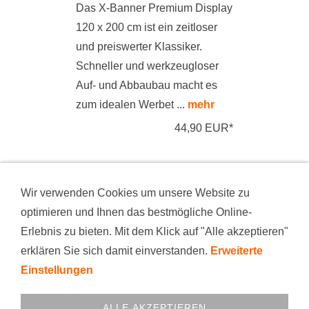
Das X-Banner Premium Display
120 x 200 cm ist ein zeitloser
und preiswerter Klassiker.
Schneller und werkzeugloser
Auf- und Abbaubau macht es
zum idealen Werbet ...
mehr
44,90 EUR*
*Alle Preise incl. Umsatzsteuer, zuzüglich
Versand
Wir verwenden Cookies um unsere Website zu
optimieren und Ihnen das bestmögliche Online-
Erlebnis zu bieten. Mit dem Klick auf "Alle akzeptieren"
KONTAKT
PRODUKTION
BEZAHLARTEN
erklären Sie sich damit einverstanden.
Erweiterte
VERSAND
NEWS
DATENSCHUTZ
WIDERRUFSRECHT
IMPRESSUM
AGB
FIRMA
Einstellungen
COOKIES
© 1999 - 2025 printfactory GmbH
ALLE AKZEPTIEREN