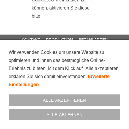
können, aktivieren Sie diese
bitte.
KONTAKT
PRODUKTION
BEZAHLARTEN
VERSAND
NEWS
DATENSCHUTZ
WIDERRUFSRECHT
IMPRESSUM
AGB
FIRMA
Wir verwenden Cookies um unsere Website zu
COOKIES
optimieren und Ihnen das bestmögliche Online-
© 1999 - 2025 printfactory GmbH
Erlebnis zu bieten. Mit dem Klick auf "Alle akzeptieren"
02331-340800 • printfactory GmbH • Rohrstr. 2 • 58093
erklären Sie sich damit einverstanden.
Erweiterte
Hagen
Einstellungen
ALLE AKZEPTIEREN
ALLE ABLEHNEN