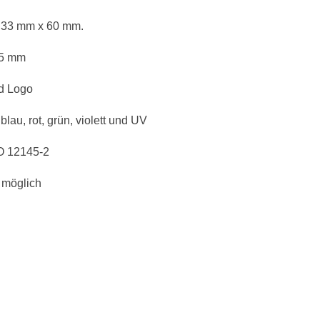
 33 mm x 60 mm.
15 mm
nd Logo
lau, rot, grün, violett und UV
O 12145-2
s möglich