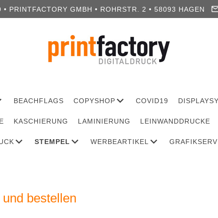
0 • PRINTFACTORY GMBH • ROHRSTR. 2 • 58093 HAGEN
BEACHFLAGS
COPYSHOP
COVID19
DISPLAYS
E
KASCHIERUNG
LAMINIERUNG
LEINWANDDRUCKE
RUCK
STEMPEL
WERBEARTIKEL
GRAFIKSERV
 und bestellen