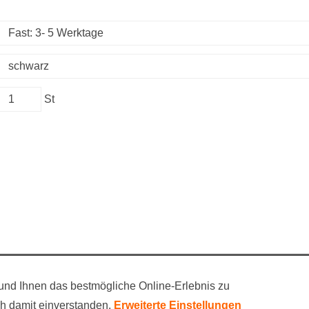
St
EN
VERSAND
NEWS
DATENSCHUTZ
WIDERRUFSRECHT
nd Ihnen das bestmögliche Online-Erlebnis zu
© 1999 - 2025 printfactory GmbH
ich damit einverstanden.
Erweiterte Einstellungen